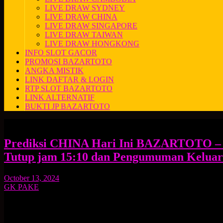
LIVE DRAW SYDNEY
LIVE DRAW CHINA
LIVE DRAW SINGAPORE
LIVE DRAW TAIWAN
LIVE DRAW HONGKONG
INFO SLOT GACOR
PROMOSI BAZARTOTO
ANGKA MISTIK
LINK DAFTAR & LOGIN
RTP SLOT BAZARTOTO
LINK ALTERNATIF
BUKTI JP BAZARTOTO
Prediksi CHINA Hari Ini BAZARTOTO –
Tutup jam 15:10 dan Pengumuman Keluar
October 13, 2024
GK PAKE