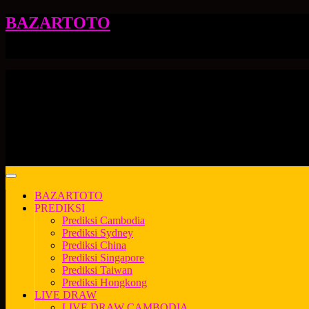
BAZARTOTO
SLOT GAMES, TOGEL LOTERY, LIVE CASINO
BAZARTOTO
PREDIKSI
Prediksi Cambodia
Prediksi Sydney
Prediksi China
Prediksi Singapore
Prediksi Taiwan
Prediksi Hongkong
LIVE DRAW
LIVE DRAW CAMBODIA