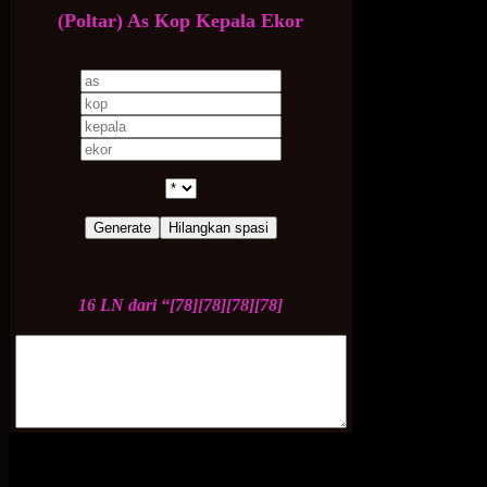
(Poltar) As Kop Kepala Ekor
16 LN dari “[78][78][78][78]