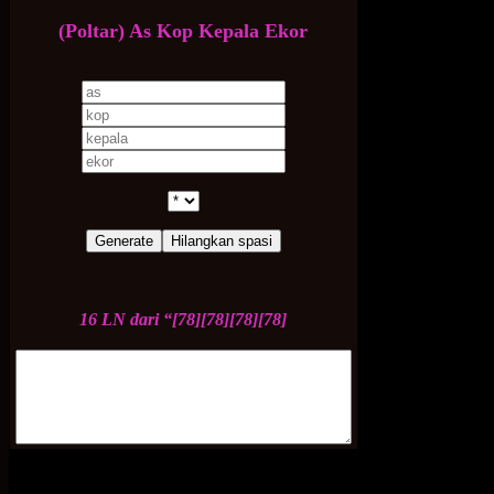
(Poltar) As Kop Kepala Ekor
16 LN dari “[78][78][78][78]