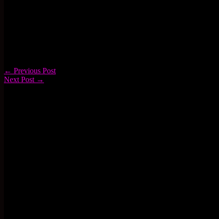
Prediksi Pasaran Selalu di Update Setiap Hari Setelah Keluaran dan j
kami untuk prediksi lainnya. Prediksi Cambodia – Prediksi Sydney –
Singapore – Prediksi China – Prediksi Taiwan.
← Previous Post
Next Post →