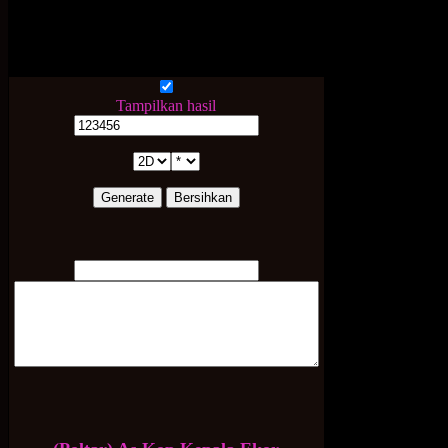
Generator B B F S
Tampilkan hasil