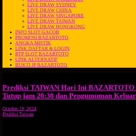
LIVE DRAW SYDNEY
LIVE DRAW CHINA
LIVE DRAW SINGAPORE
LIVE DRAW TAIWAN
LIVE DRAW HONGKONG
INFO SLOT GACOR
PROMOSI BAZARTOTO
ANGKA MISTIK
LINK DAFTAR & LOGIN
RTP SLOT BAZARTOTO
LINK ALTERNATIF
BUKTI JP BAZARTOTO
Prediksi TAIWAN Hari Ini BAZARTOTO 
Tutup jam 20:30 dan Pengumuman Keluar
October 19, 2024
Prediksi Taiwan