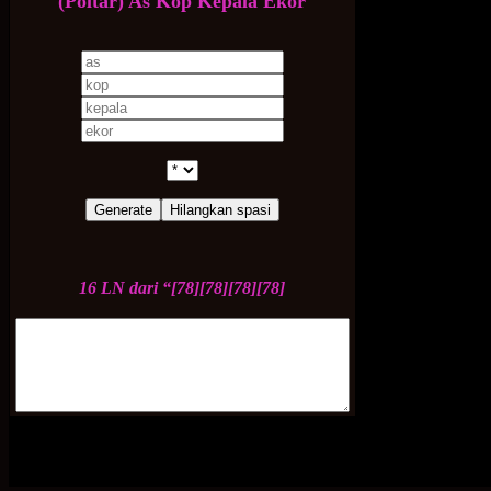
(Poltar) As Kop Kepala Ekor
16 LN dari “[78][78][78][78]