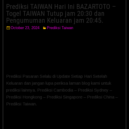
Prediksi TAIWAN Hari Ini BAZARTOTO –
Togel TAIWAN Tutup jam 20:30 dan
Pengumuman Keluaran jam 20:45.
October 23, 2024
Prediksi Taiwan
Prediksi Pasaran Selalu di Update Setiap Hari Setelah
Keluaran dan jangan lupa periksa laman blog kami untuk
prediksi lainnya. Prediksi Cambodia – Prediksi Sydney –
Prediksi Hongkong – Prediksi Singapore – Prediksi China –
Prediksi Taiwan.