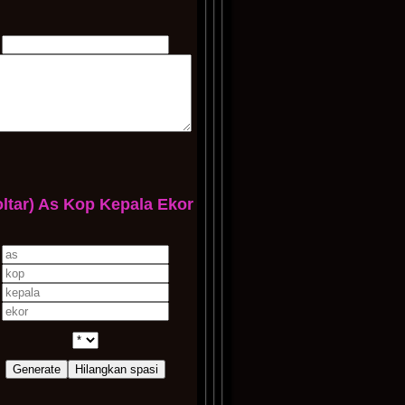
oltar) As Kop Kepala Ekor