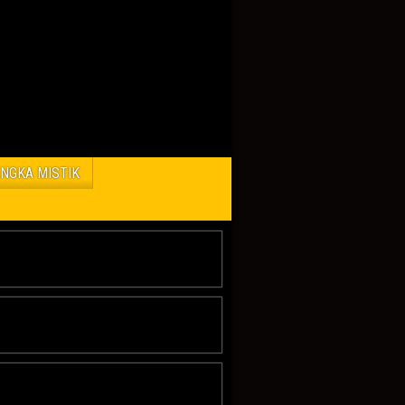
NGKA MISTIK