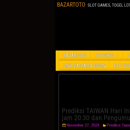
BAZARTOTO
SLOT GAMES, TOGEL LOT
BAZARTOTO
PREDIKSI
LINK DAFTAR & LOGIN
RTP SL
Prediksi TAIWAN Hari I
jam 20:30 dan Pengumu
November 27, 2024
Prediksi Taiw