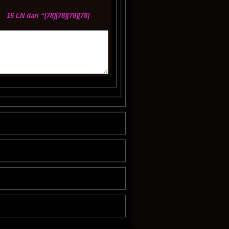
16 LN dari “[78][78][78][78]