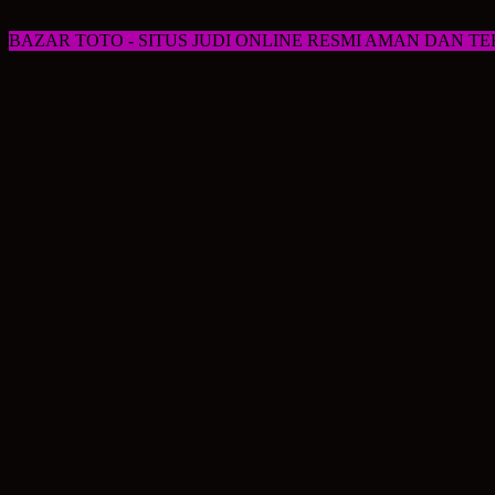
BAZAR TOTO - SITUS JUDI ONLINE RESMI AMAN DAN T