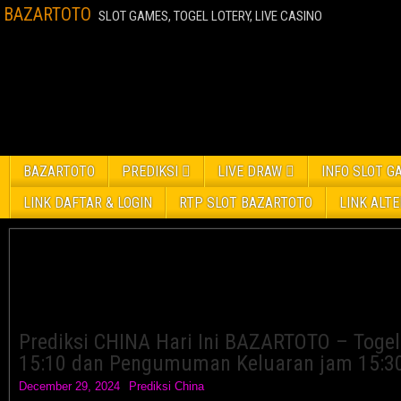
BAZARTOTO
SLOT GAMES, TOGEL LOTERY, LIVE CASINO
BAZARTOTO
PREDIKSI
LIVE DRAW
INFO SLOT G
LINK DAFTAR & LOGIN
RTP SLOT BAZARTOTO
LINK ALTE
Prediksi CHINA Hari Ini BAZARTOTO – Toge
15:10 dan Pengumuman Keluaran jam 15:3
December 29, 2024
Prediksi China