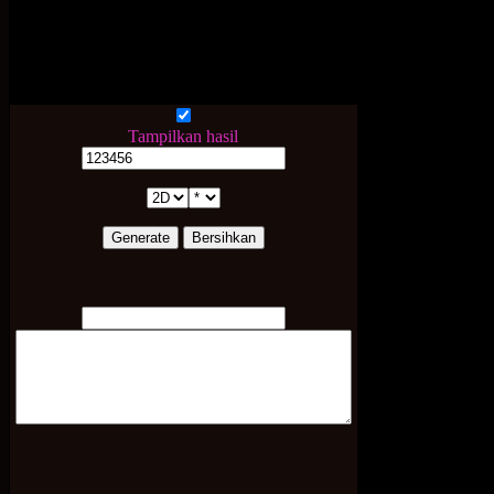
Generator B B F S
Tampilkan hasil