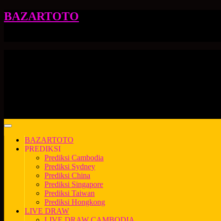
BAZARTOTO
SLOT GAMES, TOGEL LOTERY, LIVE CASINO
BAZARTOTO
PREDIKSI
Prediksi Cambodia
Prediksi Sydney
Prediksi China
Prediksi Singapore
Prediksi Taiwan
Prediksi Hongkong
LIVE DRAW
LIVE DRAW CAMBODIA