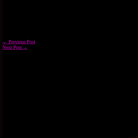
Prediksi Pasaran Selalu di Update Setiap Hari Setelah Keluaran dan j
kami untuk prediksi lainnya. Prediksi Cambodia – Prediksi Sydney –
Singapore – Prediksi China – Prediksi Taiwan.
← Previous Post
Next Post →