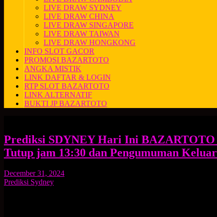
LIVE DRAW SYDNEY
LIVE DRAW CHINA
LIVE DRAW SINGAPORE
LIVE DRAW TAIWAN
LIVE DRAW HONGKONG
INFO SLOT GACOR
PROMOSI BAZARTOTO
ANGKA MISTIK
LINK DAFTAR & LOGIN
RTP SLOT BAZARTOTO
LINK ALTERNATIF
BUKTI JP BAZARTOTO
Prediksi SDYNEY Hari Ini BAZARTOTO
Tutup jam 13:30 dan Pengumuman Keluar
December 31, 2024
Prediksi Sydney