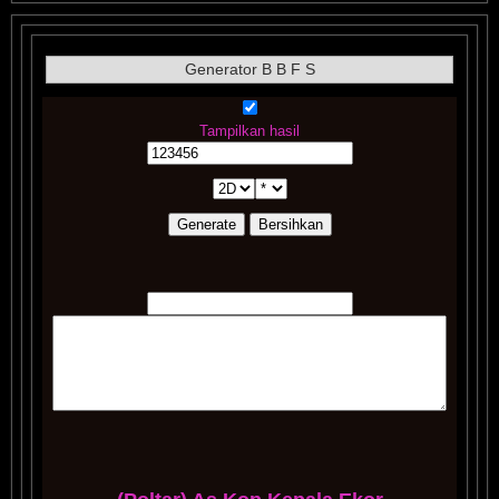
Generator B B F S
Tampilkan hasil