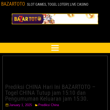
BAZARTOTO
SLOT GAMES, TOGEL LOTERY, LIVE CASINO
Prediksi CHINA Hari Ini BAZARTOTO –
Togel CHINA Tutup jam 15:10 dan
Pengumuman Keluaran jam 15:30.
January 1, 2025
Prediksi China