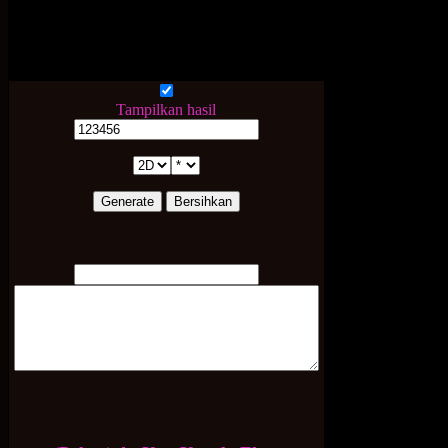
Generator B B F S
Tampilkan hasil