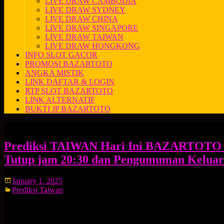
LIVE DRAW CAMBODIA
LIVE DRAW SYDNEY
LIVE DRAW CHINA
LIVE DRAW SINGAPORE
LIVE DRAW TAIWAN
LIVE DRAW HONGKONG
INFO SLOT GACOR
PROMOSI BAZARTOTO
ANGKA MISTIK
LINK DAFTAR & LOGIN
RTP SLOT BAZARTOTO
LINK ALTERNATIF
BUKTI JP BAZARTOTO
Prediksi TAIWAN Hari Ini BAZARTOTO 
Tutup jam 20:30 dan Pengumuman Keluar
January 1, 2025
Prediksi Taiwan