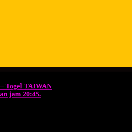
– Togel TAIWAN
an jam 20:45.