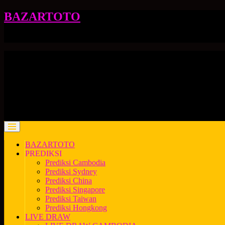
BAZARTOTO
SLOT GAMES, TOGEL LOTERY, LIVE CASINO
BAZARTOTO
PREDIKSI
Prediksi Cambodia
Prediksi Sydney
Prediksi China
Prediksi Singapore
Prediksi Taiwan
Prediksi Hongkong
LIVE DRAW