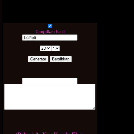
Generator B B F S
Tampilkan hasil