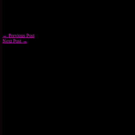
Prediksi Pasaran Selalu di Update Setiap Hari Setelah Keluaran dan j
kami untuk prediksi lainnya. Prediksi Cambodia – Prediksi Sydney –
Singapore – Prediksi China – Prediksi Taiwan.
← Previous Post
Next Post →