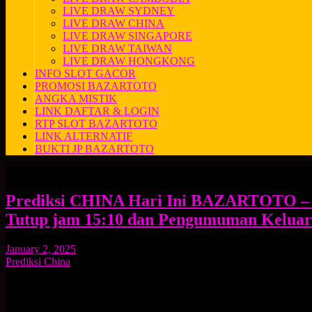
LIVE DRAW SYDNEY
LIVE DRAW CHINA
LIVE DRAW SINGAPORE
LIVE DRAW TAIWAN
LIVE DRAW HONGKONG
INFO SLOT GACOR
PROMOSI BAZARTOTO
ANGKA MISTIK
LINK DAFTAR & LOGIN
RTP SLOT BAZARTOTO
LINK ALTERNATIF
BUKTI JP BAZARTOTO
Prediksi CHINA Hari Ini BAZARTOTO –
Tutup jam 15:10 dan Pengumuman Keluar
January 2, 2025
Prediksi China