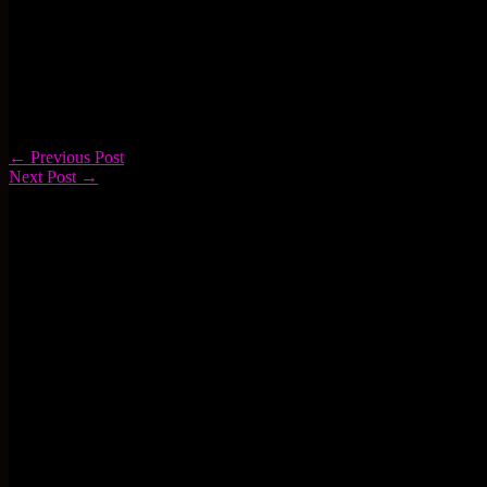
Prediksi Pasaran Selalu di Update Setiap Hari Setelah Keluaran dan j
kami untuk prediksi lainnya. Prediksi Cambodia – Prediksi Sydney –
Singapore – Prediksi China – Prediksi Taiwan.
← Previous Post
Next Post →