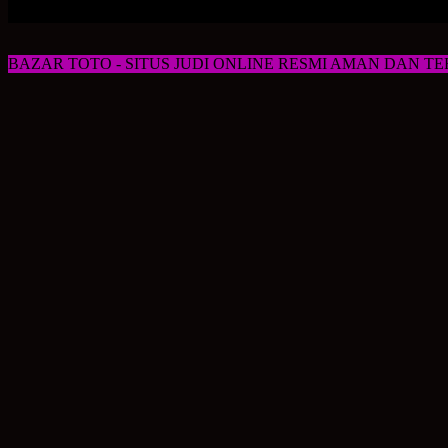
BAZAR TOTO - SITUS JUDI ONLINE RESMI AMAN DAN T