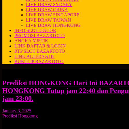
LIVE DRAW SYDNEY
LIVE DRAW CHINA
LIVE DRAW SINGAPORE
LIVE DRAW TAIWAN
LIVE DRAW HONGKONG
INFO SLOT GACOR
PROMOSI BAZARTOTO
ANGKA MISTIK
LINK DAFTAR & LOGIN
RTP SLOT BAZARTOTO
LINK ALTERNATIF
BUKTI JP BAZARTOTO
Prediksi HONGKONG Hari Ini BAZARTO
HONGKONG Tutup jam 22:40 dan Pengu
jam 23:00.
January 3, 2025
Prediksi Hongkong