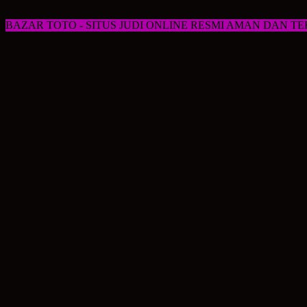
BAZAR TOTO - SITUS JUDI ONLINE RESMI AMAN DAN T