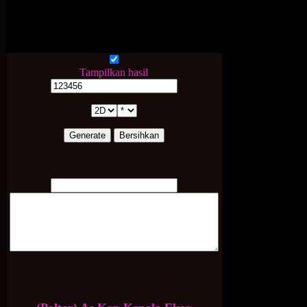
Generator B B F S
Tampilkan hasil