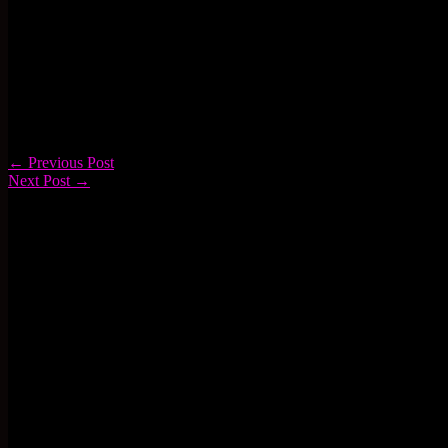
Prediksi Pasaran Selalu di Update Setiap Hari Setelah Keluaran dan j
kami untuk prediksi lainnya. Prediksi Cambodia – Prediksi Sydney –
Singapore – Prediksi China – Prediksi Taiwan.
← Previous Post
Next Post →