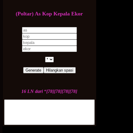
(Poltar) As Kop Kepala Ekor
16 LN dari “[78][78][78][78]