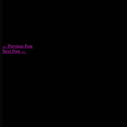
Prediksi Pasaran Selalu di Update Setiap Hari Setelah Keluaran dan j
kami untuk prediksi lainnya. Prediksi Cambodia – Prediksi Sydney –
Singapore – Prediksi China – Prediksi Taiwan
← Previous Post
Next Post →