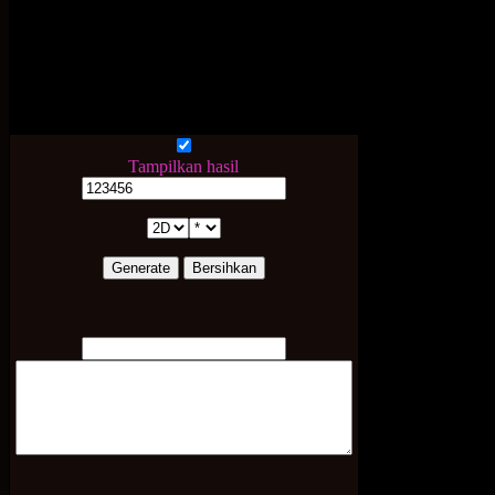
Generator B B F S
Tampilkan hasil