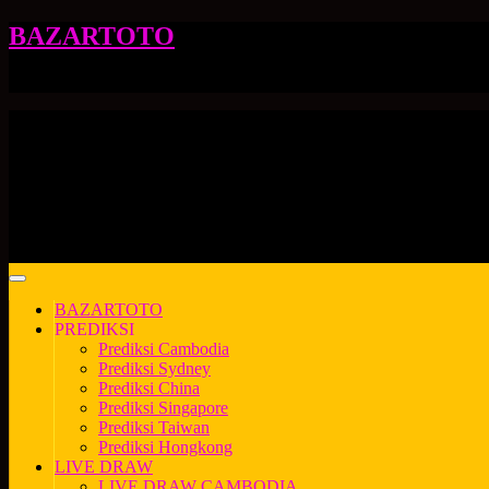
BAZARTOTO
SLOT GAMES, TOGEL LOTERY, LIVE CASINO
BAZARTOTO
PREDIKSI
Prediksi Cambodia
Prediksi Sydney
Prediksi China
Prediksi Singapore
Prediksi Taiwan
Prediksi Hongkong
LIVE DRAW
LIVE DRAW CAMBODIA