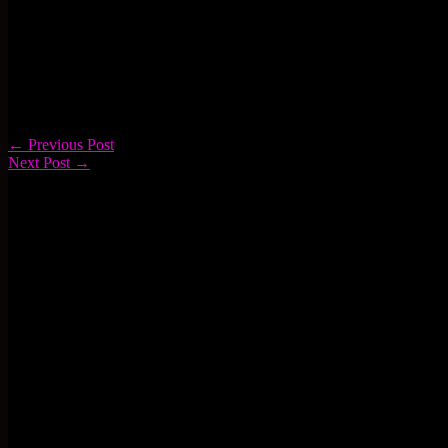
Prediksi Pasaran Selalu di Update Setiap Hari Setelah Keluaran dan j
kami untuk prediksi lainnya. Prediksi Cambodia – Prediksi Sydney –
Singapore – Prediksi China – Prediksi Taiwan
← Previous Post
Next Post →