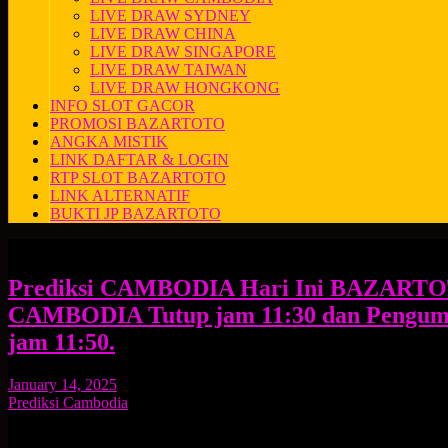
LIVE DRAW SYDNEY
LIVE DRAW CHINA
LIVE DRAW SINGAPORE
LIVE DRAW TAIWAN
LIVE DRAW HONGKONG
INFO SLOT GACOR
PROMOSI BAZARTOTO
ANGKA MISTIK
LINK DAFTAR & LOGIN
RTP SLOT BAZARTOTO
LINK ALTERNATIF
BUKTI JP BAZARTOTO
Prediksi CAMBODIA Hari Ini BAZARTO
CAMBODIA Tutup jam 11:30 dan Pengu
jam 11:50.
January 14, 2025
Prediksi Cambodia