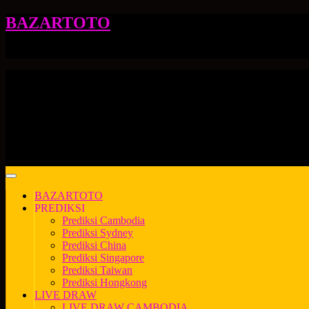
BAZARTOTO
SLOT GAMES, TOGEL LOTERY, LIVE CASINO
BAZARTOTO
PREDIKSI
Prediksi Cambodia
Prediksi Sydney
Prediksi China
Prediksi Singapore
Prediksi Taiwan
Prediksi Hongkong
LIVE DRAW
LIVE DRAW CAMBODIA