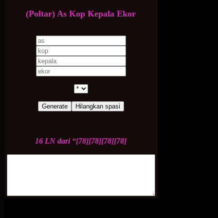
(Poltar) As Kop Kepala Ekor
16 LN dari “[78][78][78][78]