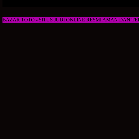
BAZAR TOTO - SITUS JUDI ONLINE RESMI AMAN DAN T