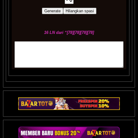
16 LN dari “[78][78][78][78]