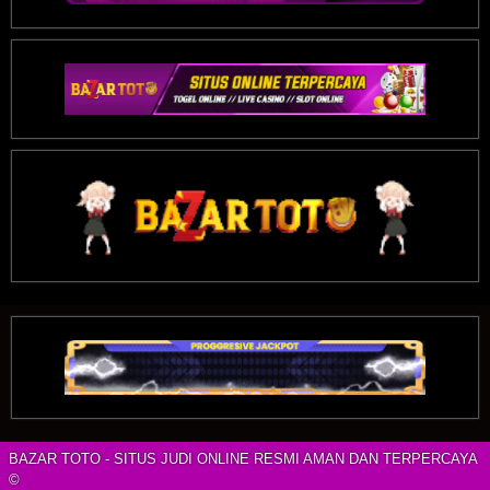
BAZAR TOTO - SITUS JUDI ONLINE RESMI AMAN DAN TERPERCAYA
©