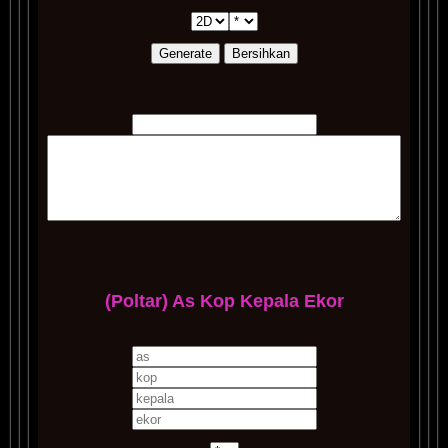
(Poltar) As Kop Kepala Ekor