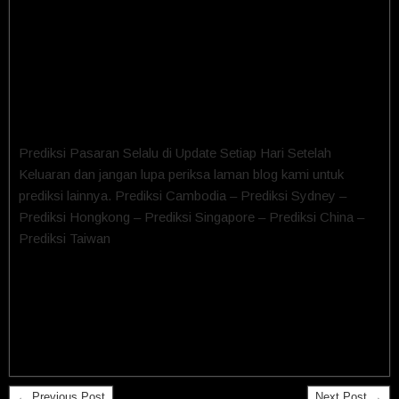
Prediksi Pasaran Selalu di Update Setiap Hari Setelah
Keluaran dan jangan lupa periksa laman blog kami untuk
prediksi lainnya. Prediksi Cambodia – Prediksi Sydney –
Prediksi Hongkong – Prediksi Singapore – Prediksi China –
Prediksi Taiwan
← Previous Post
Next Post →