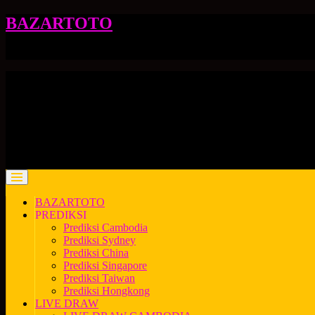
BAZARTOTO
SLOT GAMES, TOGEL LOTERY, LIVE CASINO
BAZARTOTO
PREDIKSI
Prediksi Cambodia
Prediksi Sydney
Prediksi China
Prediksi Singapore
Prediksi Taiwan
Prediksi Hongkong
LIVE DRAW