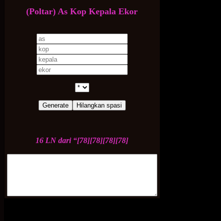
(Poltar) As Kop Kepala Ekor
16 LN dari “[78][78][78][78]