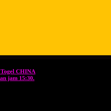
 Togel CHINA
an jam 15:30.