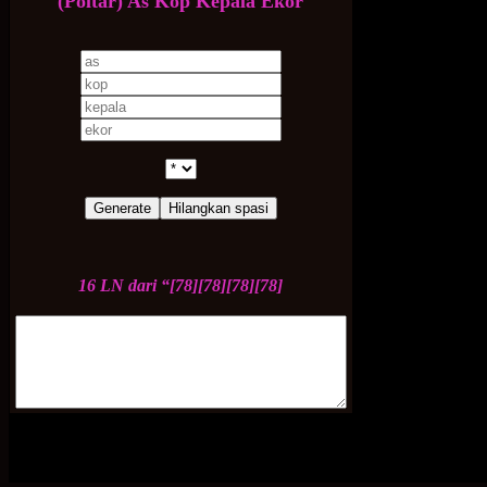
(Poltar) As Kop Kepala Ekor
16 LN dari “[78][78][78][78]