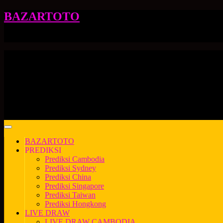
BAZARTOTO
SLOT GAMES, TOGEL LOTERY, LIVE CASINO
BAZARTOTO
PREDIKSI
Prediksi Cambodia
Prediksi Sydney
Prediksi China
Prediksi Singapore
Prediksi Taiwan
Prediksi Hongkong
LIVE DRAW
LIVE DRAW CAMBODIA