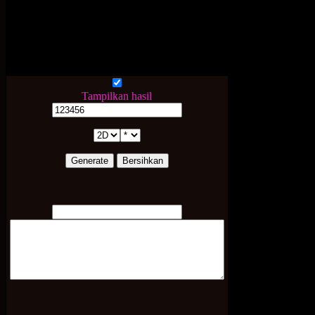
Generator B B F S
Tampilkan hasil