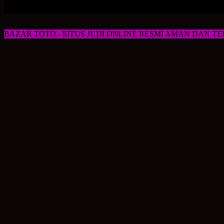
BAZAR TOTO - SITUS JUDI ONLINE RESMI AMAN DAN T