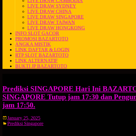
LIVE DRAW CAMBODIA
LIVE DRAW SYDNEY
LIVE DRAW CHINA
LIVE DRAW SINGAPORE
LIVE DRAW TAIWAN
LIVE DRAW HONGKONG
INFO SLOT GACOR
PROMOSI BAZARTOTO
ANGKA MISTIK
LINK DAFTAR & LOGIN
RTP SLOT BAZARTOTO
LINK ALTERNATIF
BUKTI JP BAZARTOTO
Prediksi SINGAPORE Hari Ini BAZARTO
SINGAPORE Tutup jam 17:30 dan Pengu
jam 17:50.
January 25, 2025
Prediksi Singapore