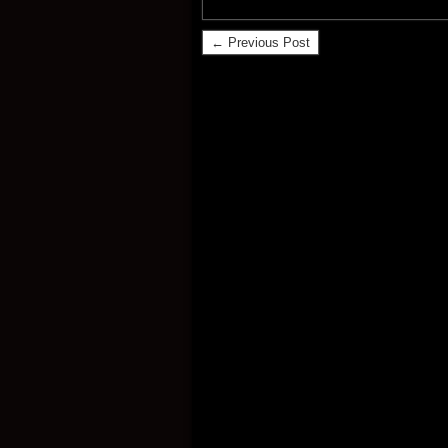
← Previous Post