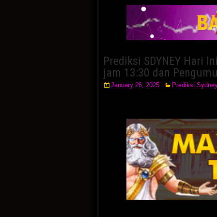
Prediksi SDYNEY Hari I
jam 13:30 dan Pengumu
January 26, 2025
Prediksi Sydne