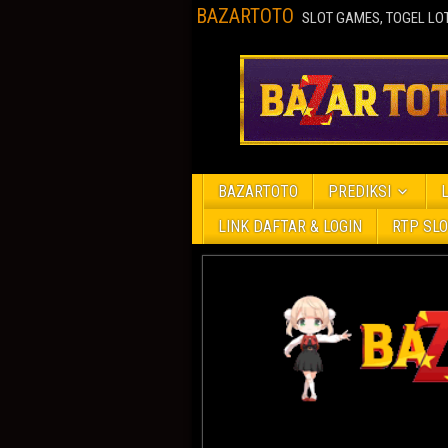
BAZARTOTO
SLOT GAMES, TOGEL LOT
BAZARTOTO
PREDIKSI
LINK DAFTAR & LOGIN
RTP SL