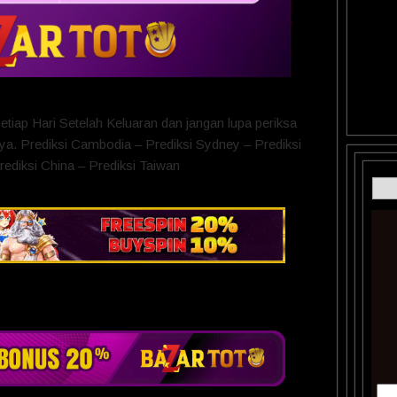
etiap Hari Setelah Keluaran dan jangan lupa periksa
nya. Prediksi Cambodia – Prediksi Sydney – Prediksi
ediksi China – Prediksi Taiwan