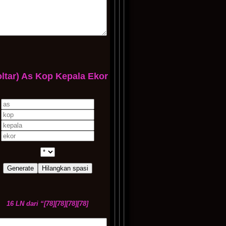
oltar) As Kop Kepala Ekor
16 LN dari “[78][78][78][78]