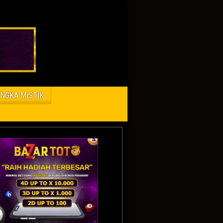
NGKA MISTIK