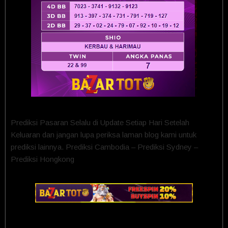
Prediksi Pasaran Selalu di Update Setiap Hari Setelah
Keluaran dan jangan lupa periksa laman blog kami untuk
prediksi lainnya. Prediksi Cambodia – Prediksi Sydney –
Prediksi Hongkong