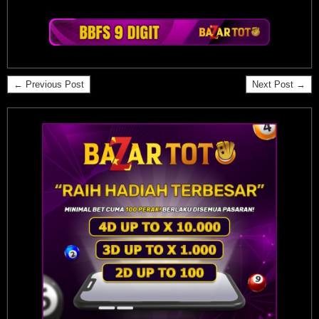
← Previous Post
Next Post →