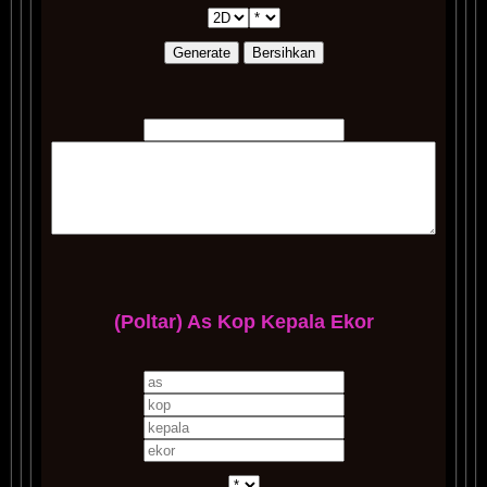
(Poltar) As Kop Kepala Ekor