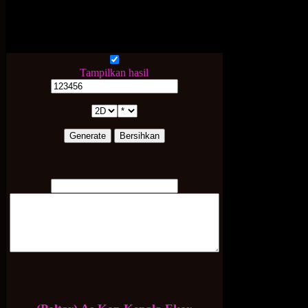
Generator B B F S
Tampilkan hasil