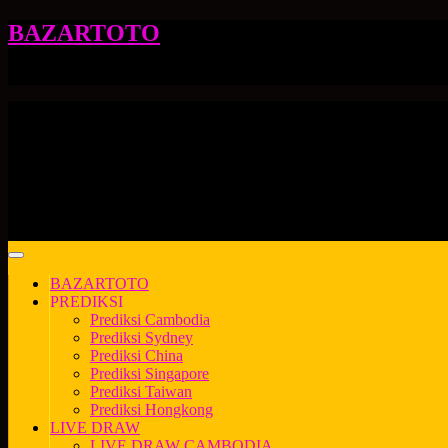
BAZARTOTO
SLOT GAMES, TOGEL LOTERY, LIVE CASINO
BAZARTOTO
PREDIKSI
Prediksi Cambodia
Prediksi Sydney
Prediksi China
Prediksi Singapore
Prediksi Taiwan
Prediksi Hongkong
LIVE DRAW
LIVE DRAW CAMBODIA