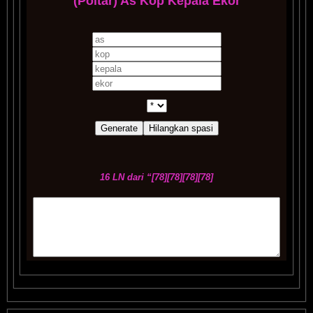
(Poltar) As Kop Kepala Ekor
16 LN dari “[78][78][78][78]