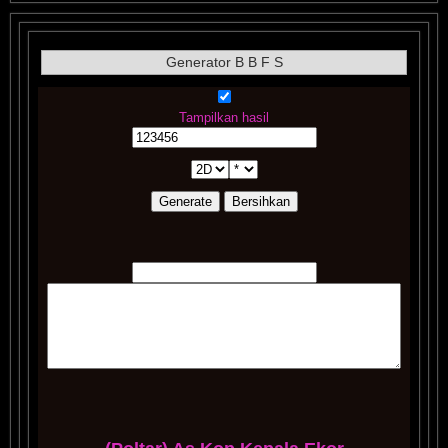
Generator B B F S
Tampilkan hasil