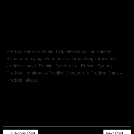
Prediksi Pasaran Selalu di Update Setiap Hari Setelah
Keluaran dan jangan lupa periksa laman blog kami untuk
prediksi lainnya. Prediksi Cambodia – Prediksi Sydney –
Prediksi Hongkong – Prediksi Singapore – Prediksi China –
Prediksi Taiwan.
← Previous Post
Next Post →