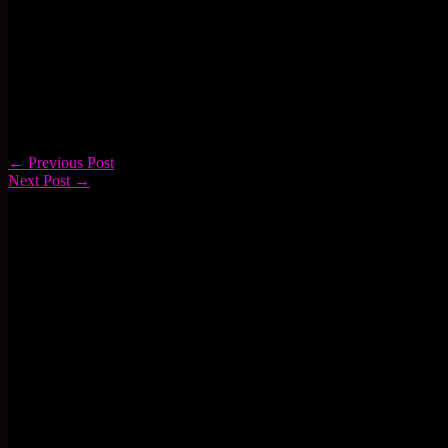
Prediksi Pasaran Selalu di Update Setiap Hari Setelah Keluaran dan j
kami untuk prediksi lainnya. Prediksi Cambodia – Prediksi Sydney –
Singapore – Prediksi China – Prediksi Taiwan.
← Previous Post
Next Post →