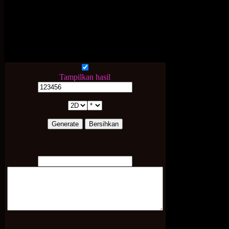
Generator B B F S
Tampilkan hasil