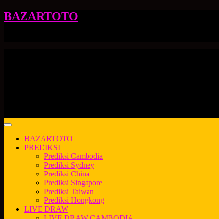
BAZARTOTO
SLOT GAMES, TOGEL LOTERY, LIVE CASINO
BAZARTOTO
PREDIKSI
Prediksi Cambodia
Prediksi Sydney
Prediksi China
Prediksi Singapore
Prediksi Taiwan
Prediksi Hongkong
LIVE DRAW
LIVE DRAW CAMBODIA