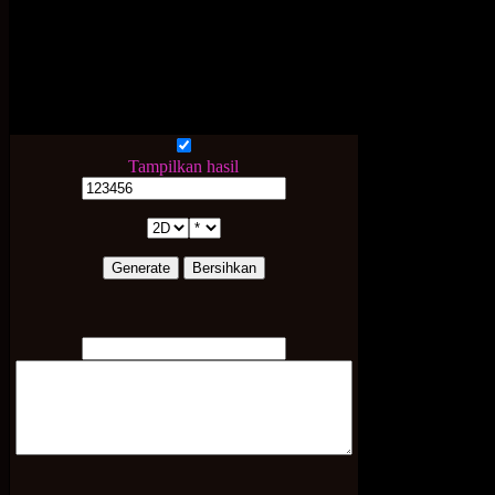
Generator B B F S
Tampilkan hasil