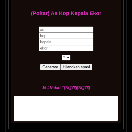
(Poltar) As Kop Kepala Ekor
16 LN dari “[78][78][78][78]