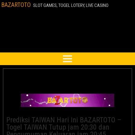
BAZARTOTO
SLOT GAMES, TOGEL LOTERY, LIVE CASINO
Prediksi TAIWAN Hari Ini BAZARTOTO –
Togel TAIWAN Tutup jam 20:30 dan
Pengumuman Keluaran jam 20:45.