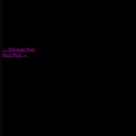
Prediksi Pasaran Selalu di Update Setiap Hari Setelah Keluaran dan j
kami untuk prediksi lainnya. Prediksi Cambodia – Prediksi Sydney –
Singapore – Prediksi China – Prediksi Taiwan
← Previous Post
Next Post →