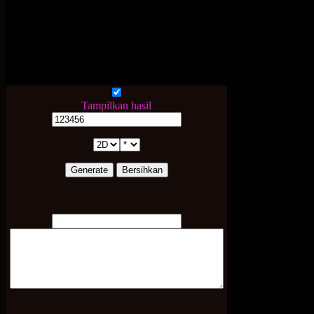
Generator B B F S
Tampilkan hasil