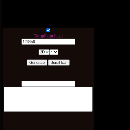
Generator B B F S
Tampilkan hasil