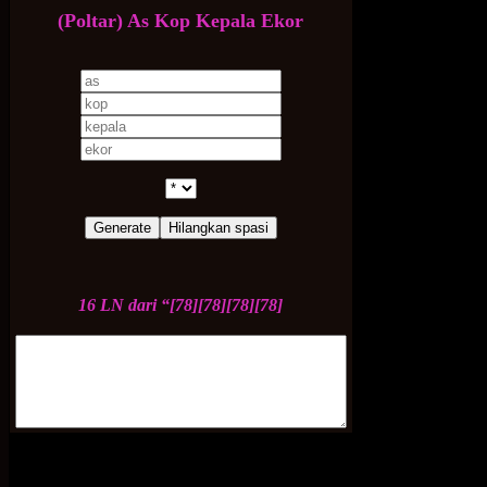
(Poltar) As Kop Kepala Ekor
16 LN dari “[78][78][78][78]