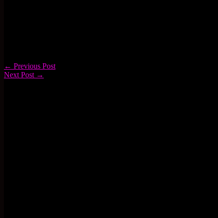
Prediksi Pasaran Selalu di Update Setiap Hari Setelah Keluaran dan j
kami untuk prediksi lainnya. Prediksi Cambodia – Prediksi Sydney –
Singapore – Prediksi China – Prediksi Taiwan
← Previous Post
Next Post →