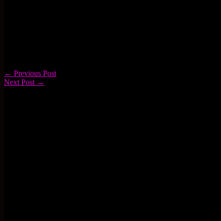
Prediksi Pasaran Selalu di Update Setiap Hari Setelah Keluaran dan j
kami untuk prediksi lainnya. Prediksi Cambodia – Prediksi Sydney –
Singapore – Prediksi China – Prediksi Taiwan.
← Previous Post
Next Post →