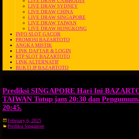
LIVE DRAW CAMBODIA
LIVE DRAW SYDNEY
LIVE DRAW CHINA
LIVE DRAW SINGAPORE
LIVE DRAW TAIWAN
LIVE DRAW HONGKONG
INFO SLOT GACOR
PROMOSI BAZARTOTO
ANGKA MISTIK
LINK DAFTAR & LOGIN
RTP SLOT BAZARTOTO
LINK ALTERNATIF
BUKTI JP BAZARTOTO
Prediksi SINGAPORE Hari Ini BAZARTO
TAIWAN Tutup jam 20:30 dan Pengumum
20:45.
February 6, 2025
Prediksi Singapore