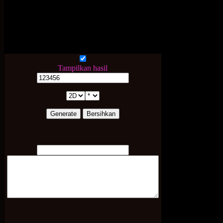
Generator B B F S
Tampilkan hasil