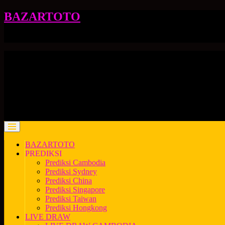
BAZARTOTO
SLOT GAMES, TOGEL LOTERY, LIVE CASINO
BAZARTOTO
PREDIKSI
Prediksi Cambodia
Prediksi Sydney
Prediksi China
Prediksi Singapore
Prediksi Taiwan
Prediksi Hongkong
LIVE DRAW