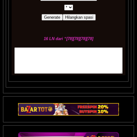
16 LN dari “[78][78][78][78]