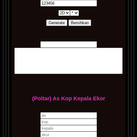
(Poltar) As Kop Kepala Ekor