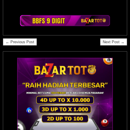
← Previous Post
Next Post →