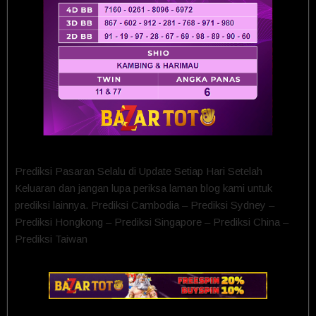
Prediksi Pasaran Selalu di Update Setiap Hari Setelah
Keluaran dan jangan lupa periksa laman blog kami untuk
prediksi lainnya. Prediksi Cambodia – Prediksi Sydney –
Prediksi Hongkong – Prediksi Singapore – Prediksi China –
Prediksi Taiwan