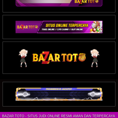
BAZAR TOTO - SITUS JUDI ONLINE RESMI AMAN DAN TERPERCAYA