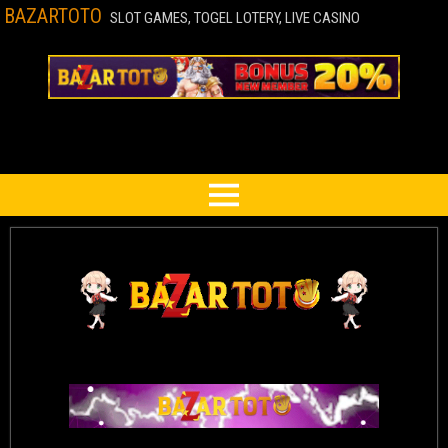
BAZARTOTO
SLOT GAMES, TOGEL LOTERY, LIVE CASINO