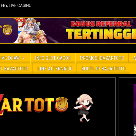
ERY, LIVE CASINO
LIVE DRAW
INFO SLOT GACOR
PROMOSI BAZARTOTO
A
OT BAZARTOTO
LINK ALTERNATIF
BUKTI JP BAZARTOTO