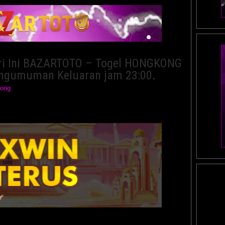
ri Ini BAZARTOTO – Togel HONGKONG
engumuman Keluaran jam 23:00.
kong