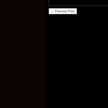
← Previous Post