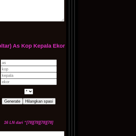
oltar) As Kop Kepala Ekor
16 LN dari “[78][78][78][78]