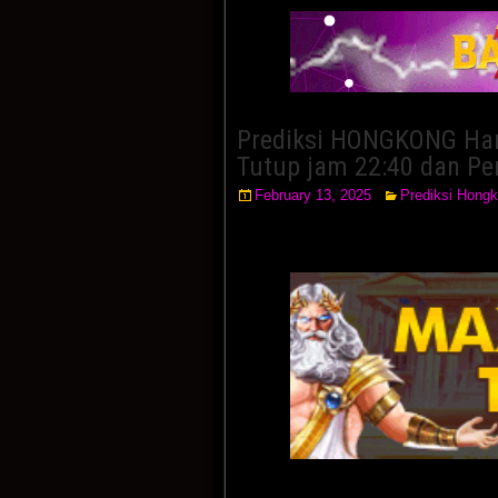
Prediksi HONGKONG Ha
Tutup jam 22:40 dan P
February 13, 2025
Prediksi Hong