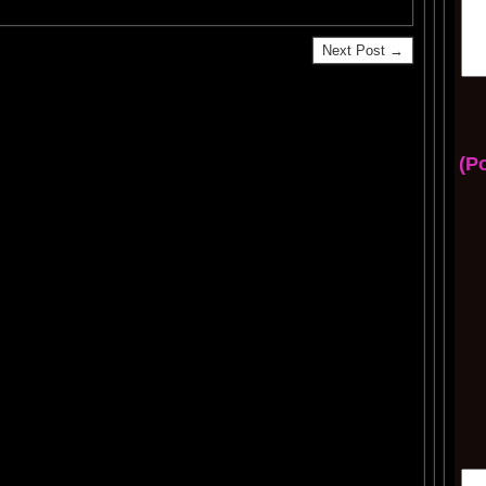
Next Post →
(P