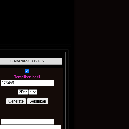
Generator B B F S
Tampilkan hasil