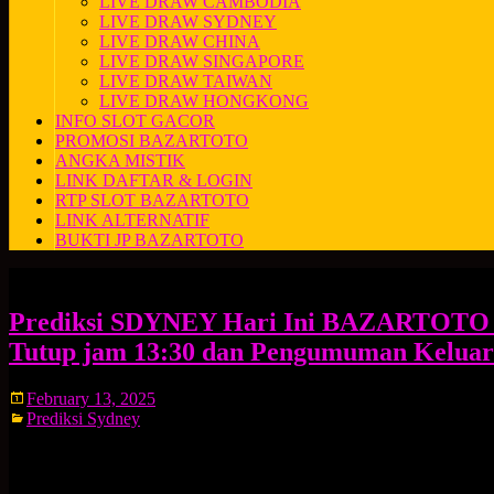
LIVE DRAW CAMBODIA
LIVE DRAW SYDNEY
LIVE DRAW CHINA
LIVE DRAW SINGAPORE
LIVE DRAW TAIWAN
LIVE DRAW HONGKONG
INFO SLOT GACOR
PROMOSI BAZARTOTO
ANGKA MISTIK
LINK DAFTAR & LOGIN
RTP SLOT BAZARTOTO
LINK ALTERNATIF
BUKTI JP BAZARTOTO
Prediksi SDYNEY Hari Ini BAZARTOTO
Tutup jam 13:30 dan Pengumuman Keluar
February 13, 2025
Prediksi Sydney