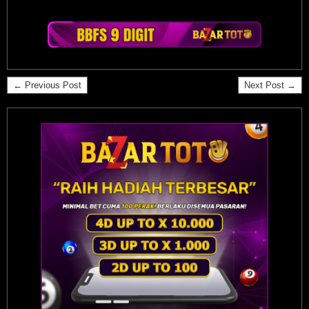
← Previous Post
Next Post →