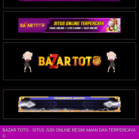
BAZAR TOTO - SITUS JUDI ONLINE RESMI AMAN DAN TERPERCAYA
©