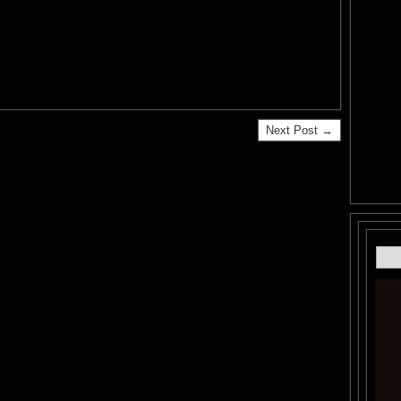
Next Post →