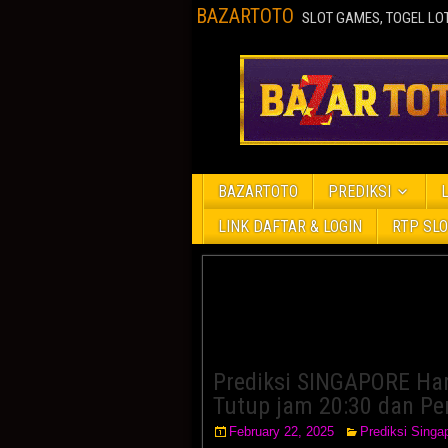
BAZARTOTO
SLOT GAMES, TOGEL LOT
BAZARTOTO
PREDIKSI
LINK DAFTAR & LOGIN
RTP SL
Prediksi SINGAPORE Ha
Tutup jam 20:30 dan P
February 22, 2025
Prediksi Singa