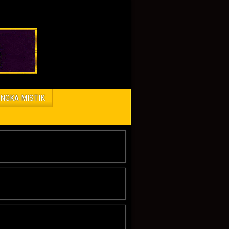
NGKA MISTIK