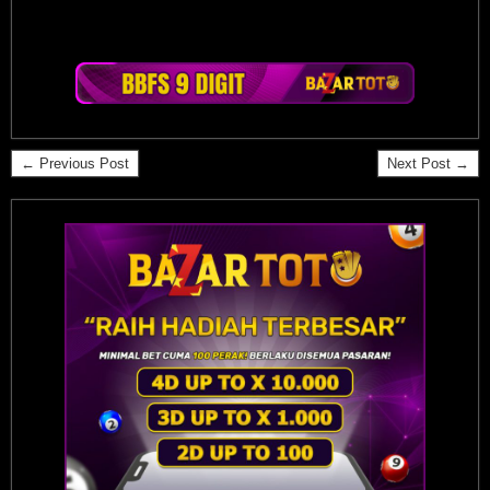
← Previous Post
Next Post →