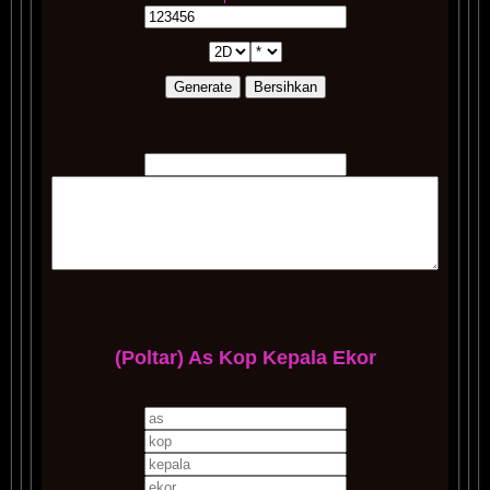
(Poltar) As Kop Kepala Ekor