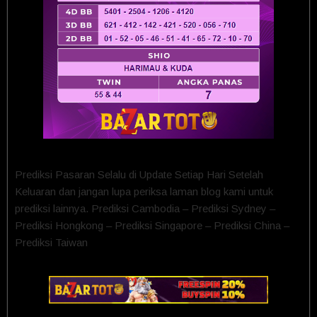
Prediksi Pasaran Selalu di Update Setiap Hari Setelah
Keluaran dan jangan lupa periksa laman blog kami untuk
prediksi lainnya. Prediksi Cambodia – Prediksi Sydney –
Prediksi Hongkong – Prediksi Singapore – Prediksi China –
Prediksi Taiwan