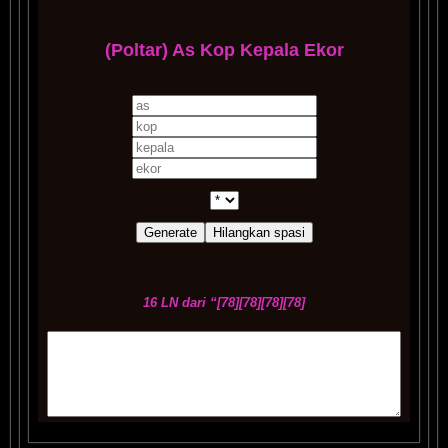
(Poltar) As Kop Kepala Ekor
16 LN dari “[78][78][78][78]