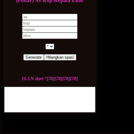
(Poltar) As Kop Kepala Ekor
16 LN dari “[78][78][78][78]