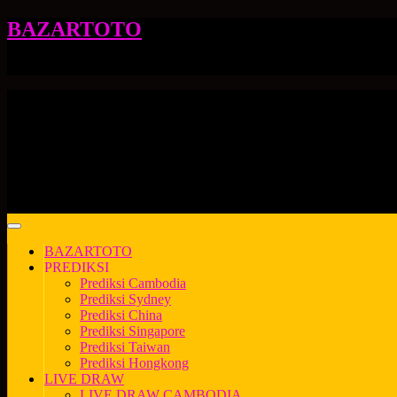
BAZARTOTO
SLOT GAMES, TOGEL LOTERY, LIVE CASINO
BAZARTOTO
PREDIKSI
Prediksi Cambodia
Prediksi Sydney
Prediksi China
Prediksi Singapore
Prediksi Taiwan
Prediksi Hongkong
LIVE DRAW
LIVE DRAW CAMBODIA