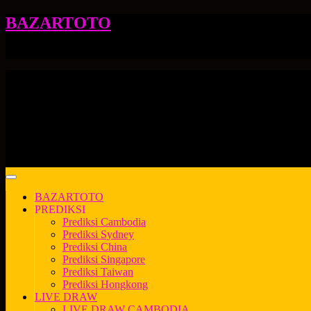
BAZARTOTO
SLOT GAMES, TOGEL LOTERY, LIVE CASINO
BAZARTOTO
PREDIKSI
Prediksi Cambodia
Prediksi Sydney
Prediksi China
Prediksi Singapore
Prediksi Taiwan
Prediksi Hongkong
LIVE DRAW
LIVE DRAW CAMBODIA