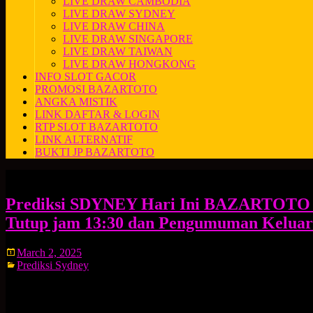
LIVE DRAW CAMBODIA
LIVE DRAW SYDNEY
LIVE DRAW CHINA
LIVE DRAW SINGAPORE
LIVE DRAW TAIWAN
LIVE DRAW HONGKONG
INFO SLOT GACOR
PROMOSI BAZARTOTO
ANGKA MISTIK
LINK DAFTAR & LOGIN
RTP SLOT BAZARTOTO
LINK ALTERNATIF
BUKTI JP BAZARTOTO
Prediksi SDYNEY Hari Ini BAZARTOTO
Tutup jam 13:30 dan Pengumuman Keluar
March 2, 2025
Prediksi Sydney