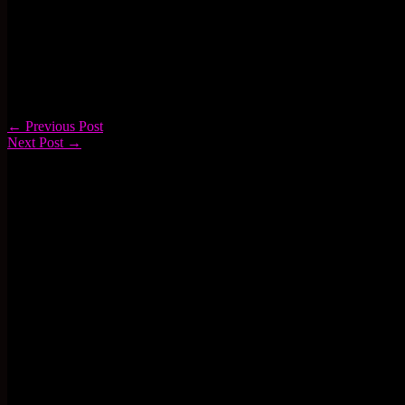
Prediksi Pasaran Selalu di Update Setiap Hari Setelah Keluaran dan j
kami untuk prediksi lainnya. Prediksi Cambodia – Prediksi Sydney –
Singapore – Prediksi China – Prediksi Taiwan
← Previous Post
Next Post →