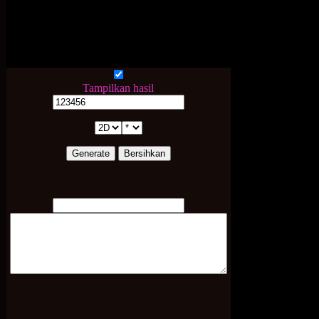
Generator B B F S
Tampilkan hasil