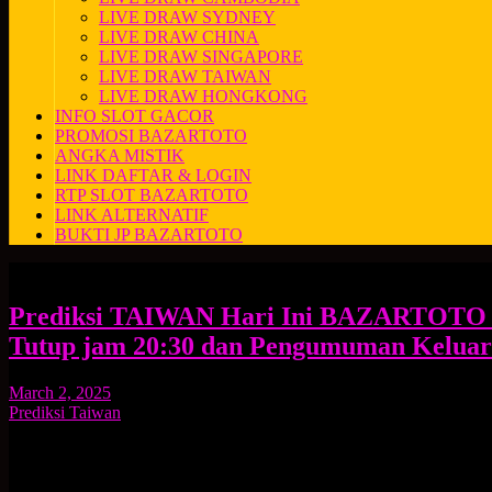
LIVE DRAW SYDNEY
LIVE DRAW CHINA
LIVE DRAW SINGAPORE
LIVE DRAW TAIWAN
LIVE DRAW HONGKONG
INFO SLOT GACOR
PROMOSI BAZARTOTO
ANGKA MISTIK
LINK DAFTAR & LOGIN
RTP SLOT BAZARTOTO
LINK ALTERNATIF
BUKTI JP BAZARTOTO
Prediksi TAIWAN Hari Ini BAZARTOTO 
Tutup jam 20:30 dan Pengumuman Keluar
March 2, 2025
Prediksi Taiwan