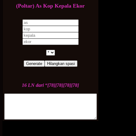
(Poltar) As Kop Kepala Ekor
16 LN dari “[78][78][78][78]