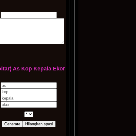
oltar) As Kop Kepala Ekor