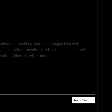
etiap Hari Setelah Keluaran dan jangan lupa periksa
nya. Prediksi Cambodia – Prediksi Sydney – Prediksi
ediksi China – Prediksi Taiwan
Next Post →