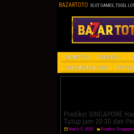
BAZARTOTO
SLOT GAMES, TOGEL LOT
BAZARTOTO
PREDIKSI
LINK DAFTAR & LOGIN
RTP SL
Prediksi SINGAPORE Ha
Tutup jam 20:30 dan P
March 5, 2025
Prediksi Singapore