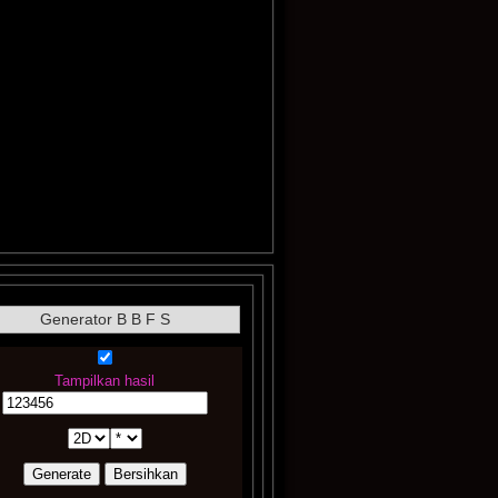
Generator B B F S
Tampilkan hasil