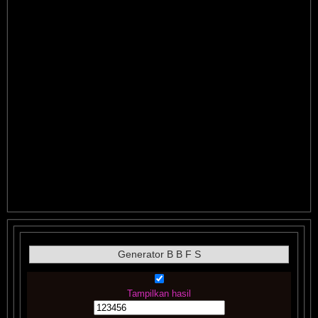
Generator B B F S
Tampilkan hasil