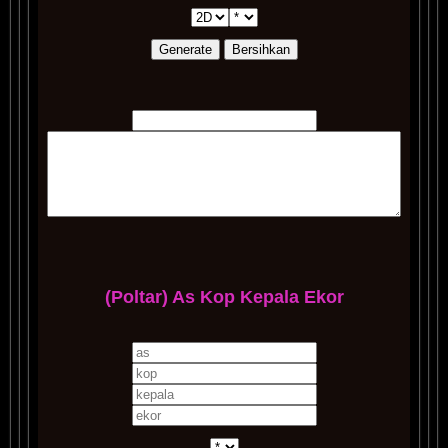
(Poltar) As Kop Kepala Ekor