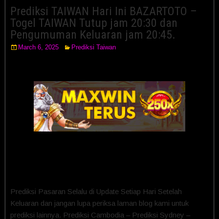
Prediksi TAIWAN Hari Ini BAZARTOTO –
Togel TAIWAN Tutup jam 20:30 dan
Pengumuman Keluaran jam 20:45.
March 6, 2025
Prediksi Taiwan
Prediksi Pasaran Selalu di Update Setiap Hari Setelah
Keluaran dan jangan lupa periksa laman blog kami untuk
prediksi lainnya. Prediksi Cambodia – Prediksi Sydney –