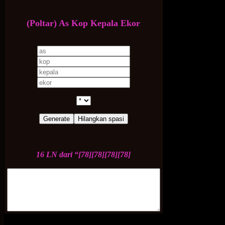
(Poltar) As Kop Kepala Ekor
16 LN dari “[78][78][78][78]