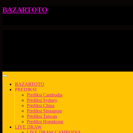
BAZARTOTO
SLOT GAMES, TOGEL LOTERY, LIVE CASINO
BAZARTOTO
PREDIKSI
Prediksi Cambodia
Prediksi Sydney
Prediksi China
Prediksi Singapore
Prediksi Taiwan
Prediksi Hongkong
LIVE DRAW
LIVE DRAW CAMBODIA