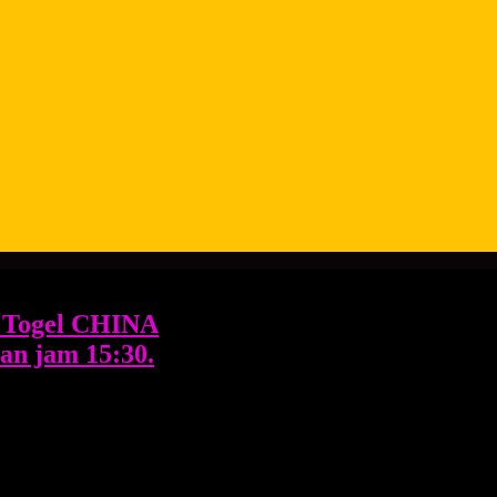
 Togel CHINA
an jam 15:30.