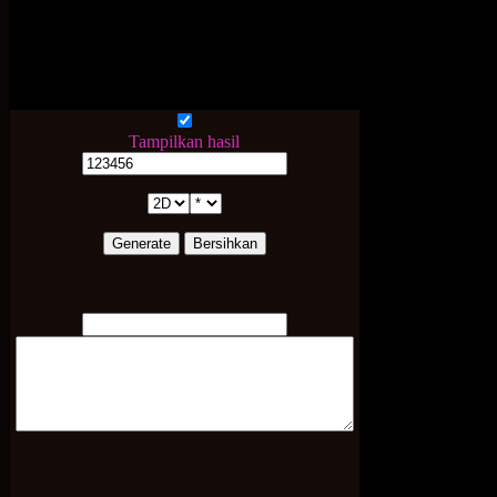
Generator B B F S
Tampilkan hasil