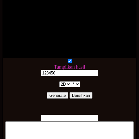
Generator B B F S
Tampilkan hasil