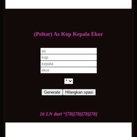
(Poltar) As Kop Kepala Ekor
16 LN dari “[78][78][78][78]