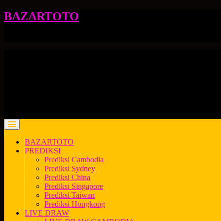
BAZARTOTO
SLOT GAMES, TOGEL LOTERY, LIVE CASINO
BAZARTOTO
PREDIKSI
Prediksi Cambodia
Prediksi Sydney
Prediksi China
Prediksi Singapore
Prediksi Taiwan
Prediksi Hongkong
LIVE DRAW