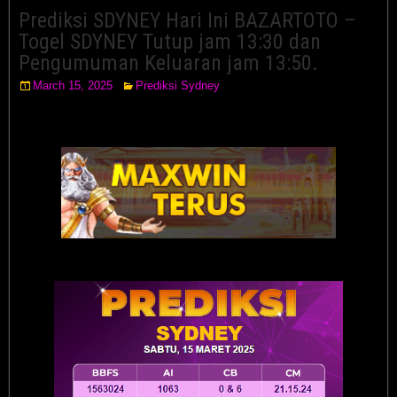
Prediksi SDYNEY Hari Ini BAZARTOTO –
Togel SDYNEY Tutup jam 13:30 dan
Pengumuman Keluaran jam 13:50.
March 15, 2025
Prediksi Sydney