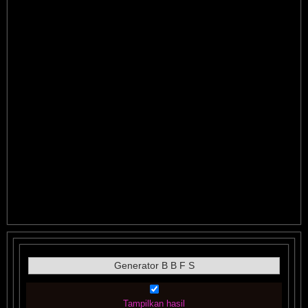
Generator B B F S
Tampilkan hasil