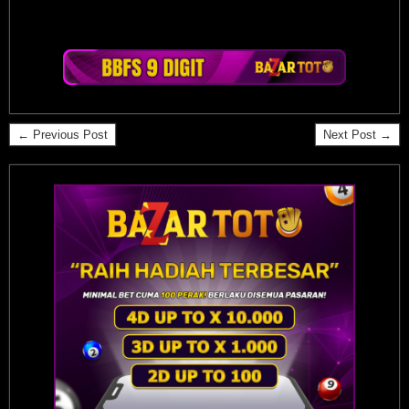
← Previous Post
Next Post →