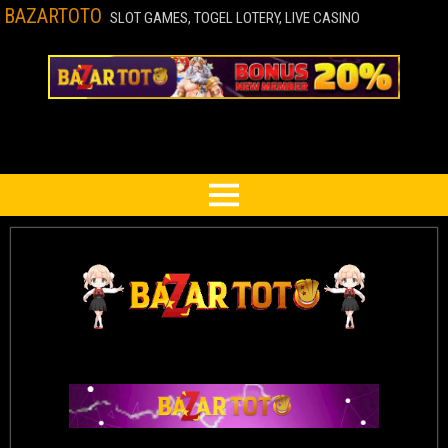
BAZARTOTO
SLOT GAMES, TOGEL LOTERY, LIVE CASINO